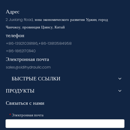
Адрес
2 Juxiang Road, зона экономического развития Уджин, город
Чанчжоу, провинция Цзянсу, Китай
телефон
+86-13921038186,+86-13813584958
+86-18621701140
Электронная почта
sales@sidihydraulic.com
БЫСТРЫЕ ССЫЛКИ
ПРОДУКТЫ
Связаться с нами
Электронная почта
*