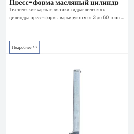
Пресс-форма масляный цилиндр
Технические характеристики гидравлического
цилиндра пресс-формы варьируются от 3 до 60 тонн с
длиной хода от 10 до 2800 мм.Его области применения
охватывают различные аспекты гидроцилиндров
пресс-форм, включая динамические гидроцилиндры
Подробнее >>
пресс-форм, гидроцилиндры с фиксированной пресс-
формой и гидроцилиндры двойного действия.