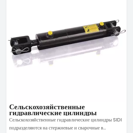
движение которого вверх достигается за счет
гидравлического давления, а движение вниз - за счет
внешней силы.Изготовленная из оригинальных
материалов, конструкция спроектирована разумно и
обработана с высокой точностью, что обеспечивает
отсутствие аномального шума при движении вверх и
вниз и низкий уровень отказов.
Сельскохозяйственные
гидравлические цилиндры
Сельскохозяйственные гидравлические цилиндры SIDI
подразделяются на стержневые и сварочные в