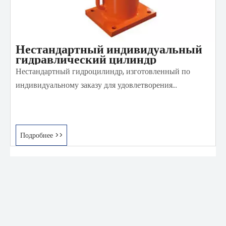
Нестандартный индивидуальный
гидравлический цилиндр
Нестандартный гидроцилиндр, изготовленный по
индивидуальному заказу для удовлетворения
индивидуальных потребностей клиентов, включая
использование специальных материалов, специальную
обработку поверхности, специальную конструкцию,
Подробнее >>
настройку формы и размера масляного порта,
накладной гидравлический клапан, одинарного
действия, двойной шток, специальную форму
уплотнения.